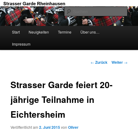
Zum
Willkommen auf der Web-Präsenz der Strasser Garde Rheinhausen
Inhalt
Such
wechseln
Strasser Garde Rheinhausen
Hauptmenü
Start
Neuigkeiten
Termine
Über uns…
Impressum
Beitrags-
←
Zurück
Weiter
→
Navigation
Strasser Garde feiert 20-
jährige Teilnahme in
Eichtersheim
Veröffentlicht am
2. Juni 2015
von
Oliver