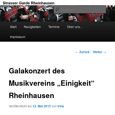
Zum
Willkommen auf der Web-Präsenz der Strasser Garde Rheinhausen
Inhalt
Such
wechseln
Strasser Garde Rheinhausen
Hauptmenü
Start
Neuigkeiten
Termine
Über uns…
Impressum
Beitrags-
←
Zurück
Weiter
→
Navigation
Galakonzert des
Musikvereins „Einigkeit“
Rheinhausen
Veröffentlicht am
12. Mai 2012
von
Irina